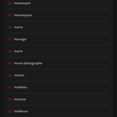
mannequin
mannequins
maria
mariage
marie
marie photographe
maries
matthieu
maxime
meilleure