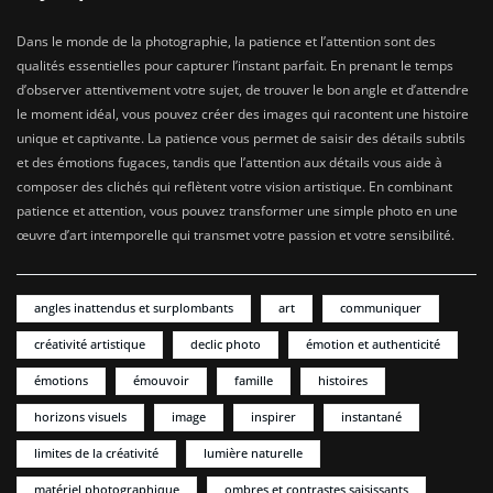
Dans le monde de la photographie, la patience et l’attention sont des
qualités essentielles pour capturer l’instant parfait. En prenant le temps
d’observer attentivement votre sujet, de trouver le bon angle et d’attendre
le moment idéal, vous pouvez créer des images qui racontent une histoire
unique et captivante. La patience vous permet de saisir des détails subtils
et des émotions fugaces, tandis que l’attention aux détails vous aide à
composer des clichés qui reflètent votre vision artistique. En combinant
patience et attention, vous pouvez transformer une simple photo en une
œuvre d’art intemporelle qui transmet votre passion et votre sensibilité.
angles inattendus et surplombants
art
communiquer
créativité artistique
declic photo
émotion et authenticité
émotions
émouvoir
famille
histoires
horizons visuels
image
inspirer
instantané
limites de la créativité
lumière naturelle
matériel photographique
ombres et contrastes saisissants