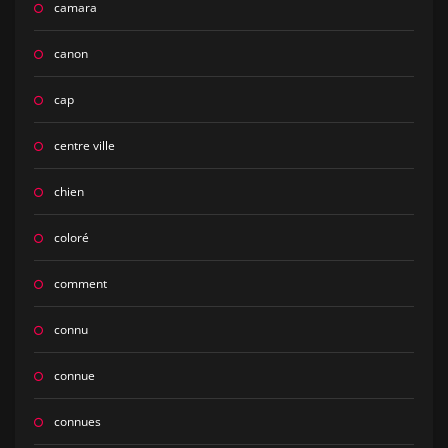
camara
canon
cap
centre ville
chien
coloré
comment
connu
connue
connues