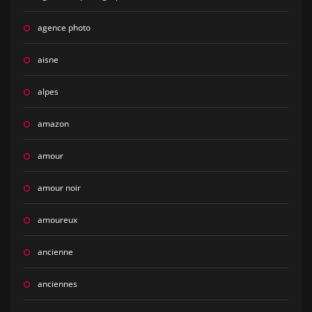
agence photo
aisne
alpes
amazon
amour
amour noir
amoureux
ancienne
anciennes