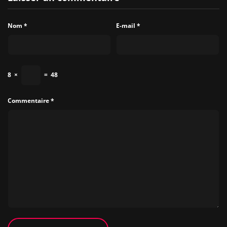
Nom
*
E-mail
*
8
×
=
48
Commentaire
*