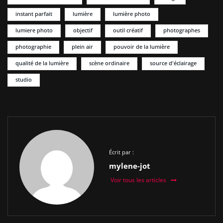
instant parfait
lumière
lumière photo
lumiere photo
objectif
outil créatif
photographes
photographie
plein air
pouvoir de la lumière
qualité de la lumière
scène ordinaire
source d'éclairage
studio
Écrit par :
mylene-jot
Voir tous les articles