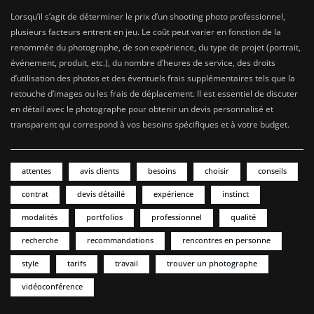
Lorsqu’il s’agit de déterminer le prix d’un shooting photo professionnel,
plusieurs facteurs entrent en jeu. Le coût peut varier en fonction de la
renommée du photographe, de son expérience, du type de projet (portrait,
événement, produit, etc.), du nombre d’heures de service, des droits
d’utilisation des photos et des éventuels frais supplémentaires tels que la
retouche d’images ou les frais de déplacement. Il est essentiel de discuter
en détail avec le photographe pour obtenir un devis personnalisé et
transparent qui correspond à vos besoins spécifiques et à votre budget.
attentes
avis clients
besoins
choisir
conseils
contrat
devis détaillé
expérience
instinct
modalités
portfolios
professionnel
qualité
recherche
recommandations
rencontres en personne
style
tarifs
travail
trouver un photographe
vidéoconférence