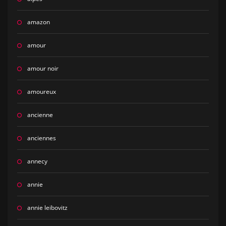
amazon
amour
amour noir
amoureux
ancienne
anciennes
annecy
annie
annie leibovitz