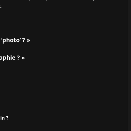
.
photo’ ? »
aphie ? »
in ?