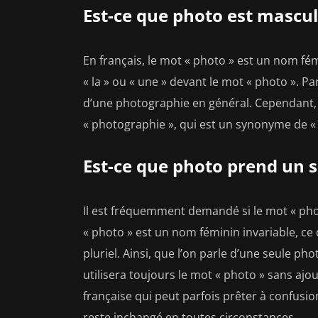
Est-ce que photo est mascul
En français, le mot « photo » est un nom fémin
« la » ou « une » devant le mot « photo ». P
d’une photographie en général. Cependant, i
« photographie », qui est un synonyme de «
Est-ce que photo prend un s
Il est fréquemment demandé si le mot « photo
« photo » est un nom féminin invariable, ce qu
pluriel. Ainsi, que l’on parle d’une seule p
utilisera toujours le mot « photo » sans ajout
française qui peut parfois prêter à confusio
reste inchangé en toutes circonstances.