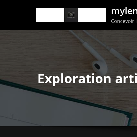
Aller
mylen
au
Concevoir l
contenu
Exploration arti