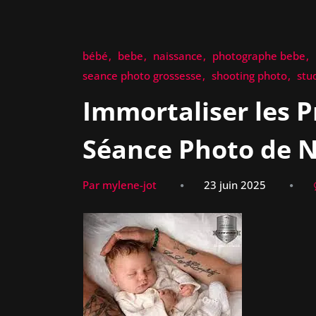
bébé
bebe
naissance
photographe bebe
seance photo grossesse
shooting photo
stu
Immortaliser les P
Séance Photo de 
Par mylene-jot
23 juin 2025