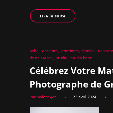
Lire la suite
bebe
enceinte
enceintes
famille
naissan
de naissance
studio
studio bebe
Célébrez Votre Ma
Photographe de G
Par mylene-jot
23 avril 2024