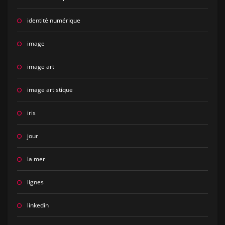
identité numérique
image
image art
image artistique
iris
jour
la mer
lignes
linkedin