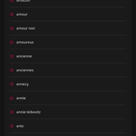
amazon
amour
amour noir
amoureux
ancienne
anciennes
annecy
annie
annie leibovitz
ants