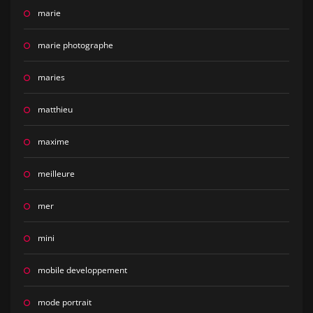
marie
marie photographe
maries
matthieu
maxime
meilleure
mer
mini
mobile developpement
mode portrait