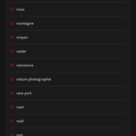
mois
montagne
moyen
nadar
naissance
nature photographie
new york
noel
noël
noir