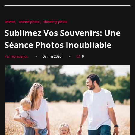
seance
seance photo
shooting photo
Sublimez Vos Souvenirs: Une
Séance Photos Inoubliable
Par mylene-jot
08 mai 2026
0