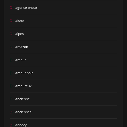
agence photo
aisne
alpes
amazon
amour
amour noir
amoureux
ancienne
anciennes
annecy