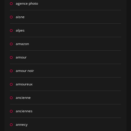
agence photo
aisne
alpes
amazon
amour
amour noir
amoureux
ancienne
anciennes
annecy