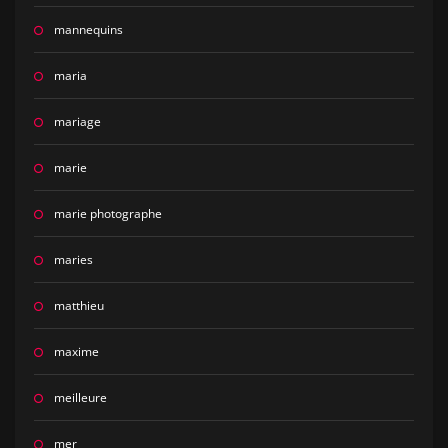
mannequins
maria
mariage
marie
marie photographe
maries
matthieu
maxime
meilleure
mer