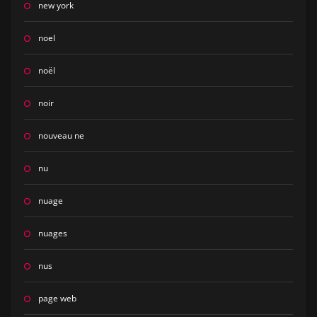
new york
noel
noël
noir
nouveau ne
nu
nuage
nuages
nus
page web