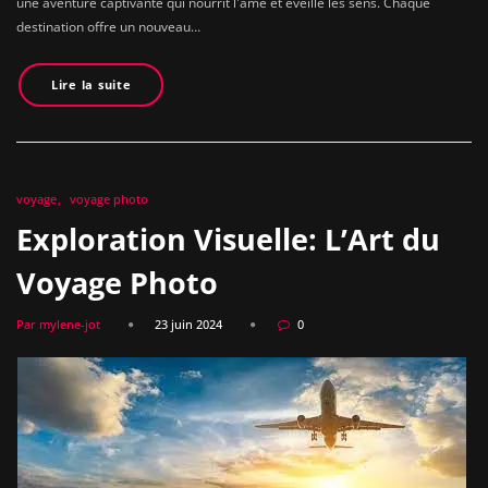
une aventure captivante qui nourrit l'âme et éveille les sens. Chaque
destination offre un nouveau…
Lire la suite
voyage
voyage photo
Exploration Visuelle: L’Art du
Voyage Photo
Par mylene-jot
23 juin 2024
0