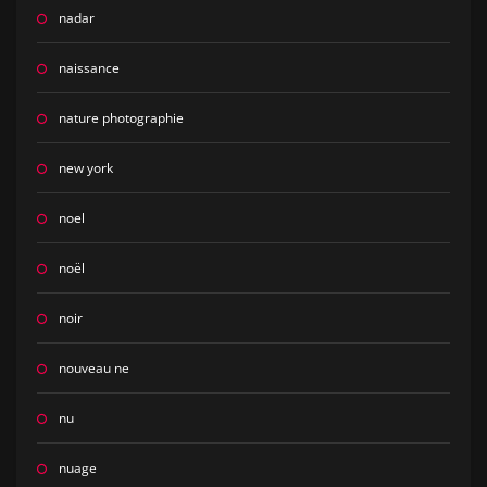
nadar
naissance
nature photographie
new york
noel
noël
noir
nouveau ne
nu
nuage