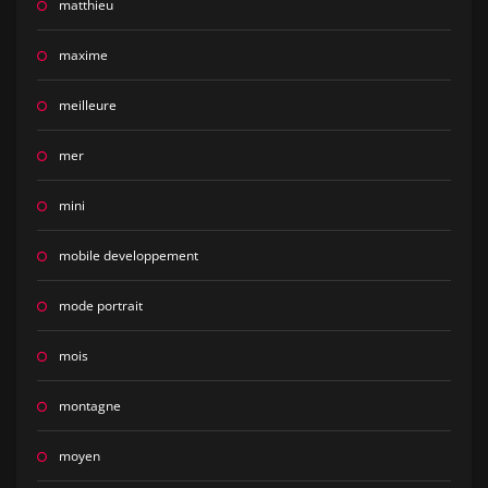
matthieu
maxime
meilleure
mer
mini
mobile developpement
mode portrait
mois
montagne
moyen