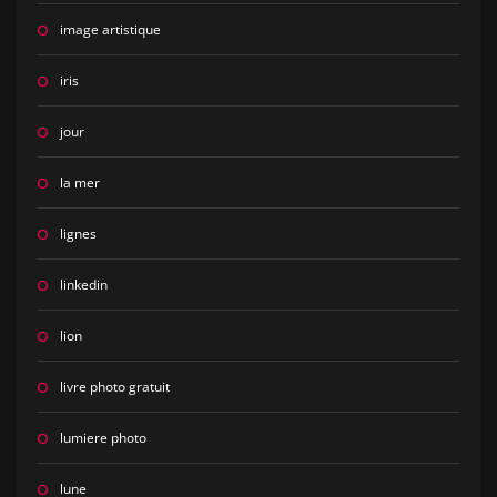
image artistique
iris
jour
la mer
lignes
linkedin
lion
livre photo gratuit
lumiere photo
lune