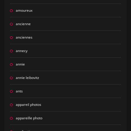
amoureux
ancienne
anciennes
annecy
annie
annie leibovitz
ants
appareil photos
appareille photo