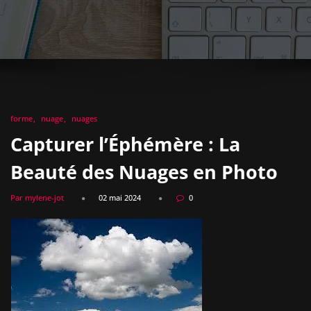
forme
nuage
nuages
Capturer l’Éphémère : La
Beauté des Nuages en Photo
Par mylene-jot
02 mai 2024
0