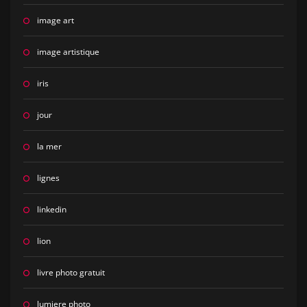
image art
image artistique
iris
jour
la mer
lignes
linkedin
lion
livre photo gratuit
lumiere photo