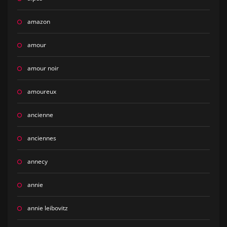
amazon
amour
amour noir
amoureux
ancienne
anciennes
annecy
annie
annie leibovitz