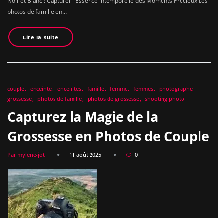
Noir et Blanc : Capturer l'Essence intemporelle des Moments Précieux Les
photos de famille en…
Lire la suite
couple
enceinte
enceintes
famille
femme
femmes
photographe
grossesse
photos de famille
photos de grossesse
shooting photo
Capturez la Magie de la
Grossesse en Photos de Couple
Par mylene-jot
11 août 2025
0