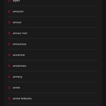
alpes
amazon
amour
amour noir
amoureux
ancienne
anciennes
annecy
annie
annie leibovitz