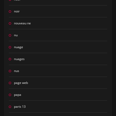
noir
nouveau ne
nu
nuage
nuages
nus
page web
papa
paris 13