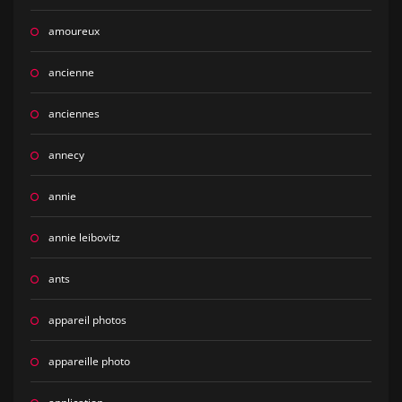
amoureux
ancienne
anciennes
annecy
annie
annie leibovitz
ants
appareil photos
appareille photo