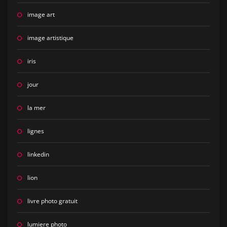
image art
image artistique
iris
jour
la mer
lignes
linkedin
lion
livre photo gratuit
lumiere photo