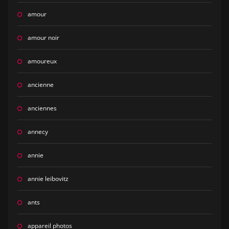
amour
amour noir
amoureux
ancienne
anciennes
annecy
annie
annie leibovitz
ants
appareil photos