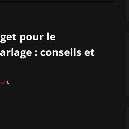
get pour le
iage : conseils et
0