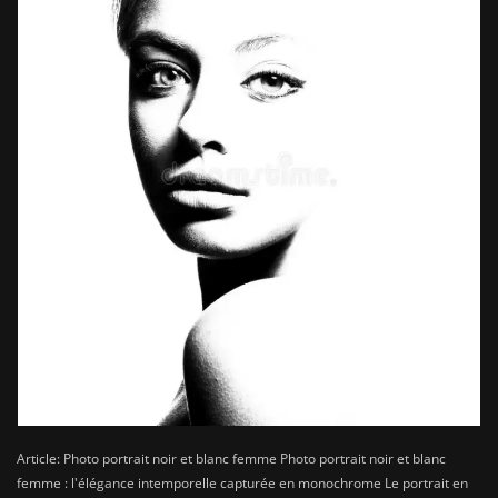
Article: Photo portrait noir et blanc femme Photo portrait noir et blanc
femme : l'élégance intemporelle capturée en monochrome Le portrait en