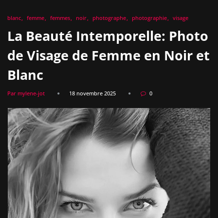
blanc
femme
femmes
noir
photographe
photographie
visage
La Beauté Intemporelle: Photo
de Visage de Femme en Noir et
Blanc
Par mylene-jot
18 novembre 2025
0