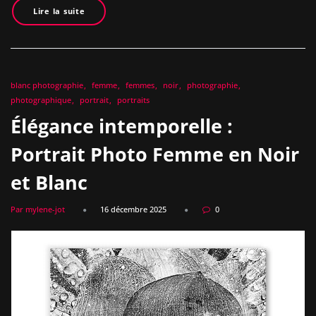
Lire la suite
blanc photographie
femme
femmes
noir
photographie
photographique
portrait
portraits
Élégance intemporelle :
Portrait Photo Femme en Noir
et Blanc
Par mylene-jot
16 décembre 2025
0