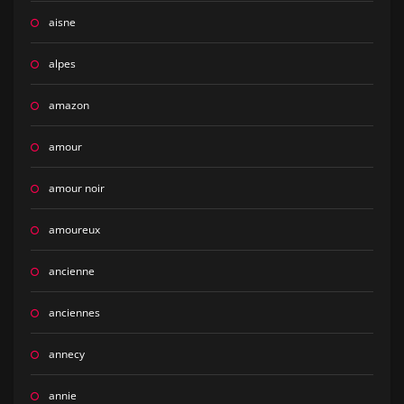
aisne
alpes
amazon
amour
amour noir
amoureux
ancienne
anciennes
annecy
annie