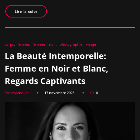
Lire la suite
corps
femme
femmes
noir
photographie
visage
La Beauté Intemporelle:
Femme en Noir et Blanc,
Regards Captivants
Par mylene-jot
17 novembre 2025
0