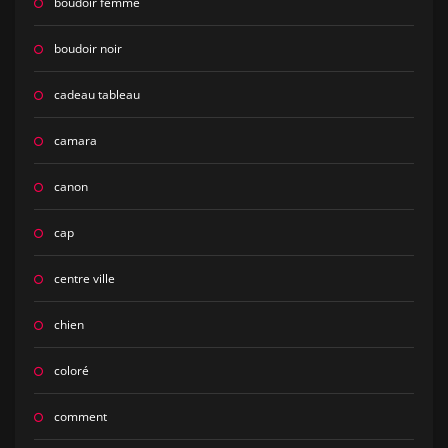
boudoir femme
boudoir noir
cadeau tableau
camara
canon
cap
centre ville
chien
coloré
comment