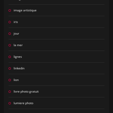
image artistique
iris
jour
la mer
lignes
linkedin
lion
livre photo gratuit
lumiere photo