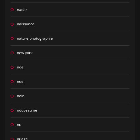
nadar
naissance
nature photographie
new york
noel
noël
noir
nouveau ne
nu
nuage