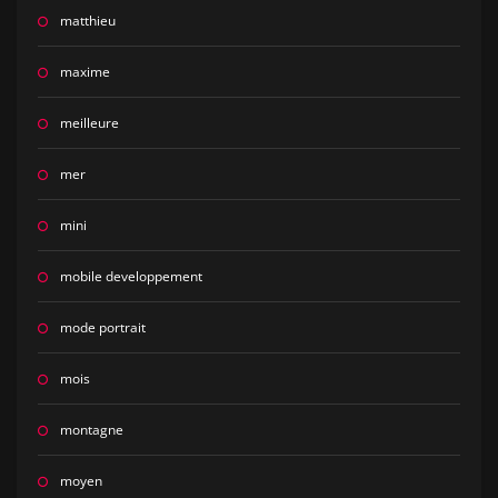
matthieu
maxime
meilleure
mer
mini
mobile developpement
mode portrait
mois
montagne
moyen