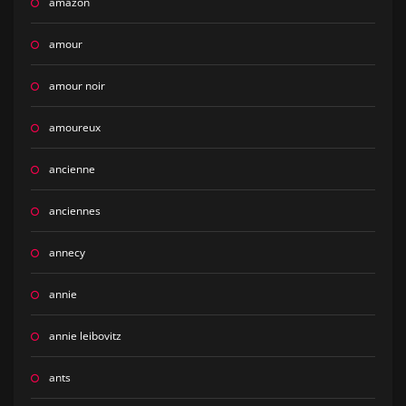
amazon
amour
amour noir
amoureux
ancienne
anciennes
annecy
annie
annie leibovitz
ants