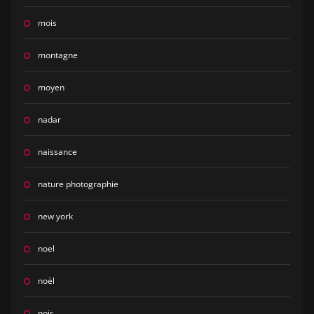
mois
montagne
moyen
nadar
naissance
nature photographie
new york
noel
noël
noir