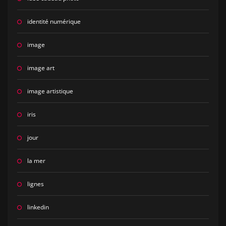
identité numérique
image
image art
image artistique
iris
jour
la mer
lignes
linkedin