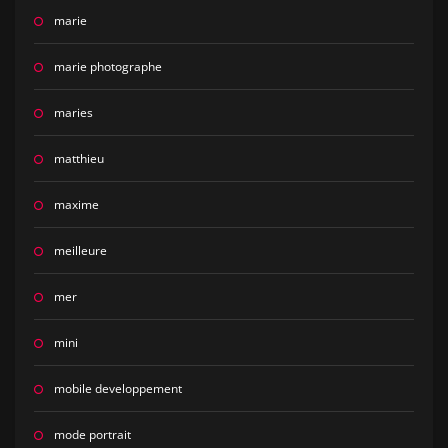
marie
marie photographe
maries
matthieu
maxime
meilleure
mer
mini
mobile developpement
mode portrait