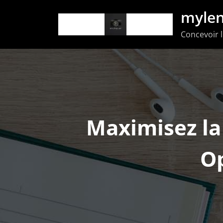
Aller
mylen
au
Concevoir l
contenu
Maximisez la 
Op