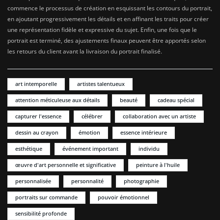
commence le processus de création en esquissant les contours du portrait,
en ajoutant progressivement les détails et en affinant les traits pour créer
une représentation fidèle et expressive du sujet. Enfin, une fois que le
portrait est terminé, des ajustements finaux peuvent être apportés selon
les retours du client avant la livraison du portrait finalisé.
art intemporelle
artistes talentueux
attention méticuleuse aux détails
beauté
cadeau spécial
capturer l'essence
célébrer
collaboration avec un artiste
dessin au crayon
émotion
essence intérieure
esthétique
événement important
individu
œuvre d'art personnelle et significative
peinture à l'huile
personnalisée
personnalité
photographie
portraits sur commande
pouvoir émotionnel
sensibilité profonde