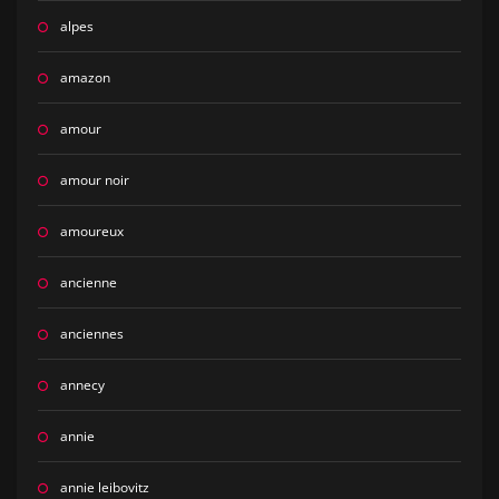
alpes
amazon
amour
amour noir
amoureux
ancienne
anciennes
annecy
annie
annie leibovitz