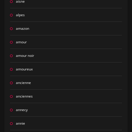
aisne
alpes
amazon
amour
amour noir
amoureux
ancienne
anciennes
annecy
annie