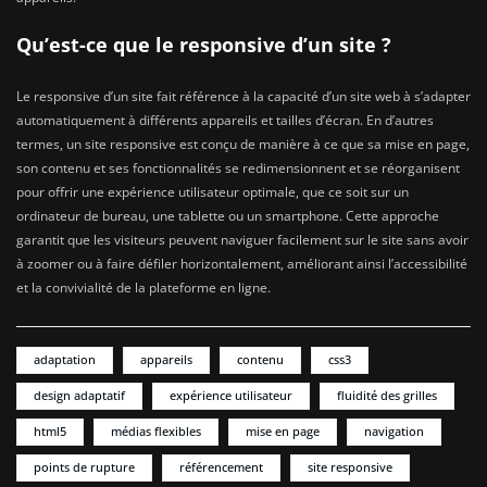
Qu’est-ce que le responsive d’un site ?
Le responsive d’un site fait référence à la capacité d’un site web à s’adapter
automatiquement à différents appareils et tailles d’écran. En d’autres
termes, un site responsive est conçu de manière à ce que sa mise en page,
son contenu et ses fonctionnalités se redimensionnent et se réorganisent
pour offrir une expérience utilisateur optimale, que ce soit sur un
ordinateur de bureau, une tablette ou un smartphone. Cette approche
garantit que les visiteurs peuvent naviguer facilement sur le site sans avoir
à zoomer ou à faire défiler horizontalement, améliorant ainsi l’accessibilité
et la convivialité de la plateforme en ligne.
adaptation
appareils
contenu
css3
design adaptatif
expérience utilisateur
fluidité des grilles
html5
médias flexibles
mise en page
navigation
points de rupture
référencement
site responsive