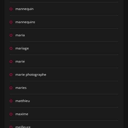
mannequin
mannequins
maria
mariage
marie
marie photographe
maries
matthieu
maxime
meilleure