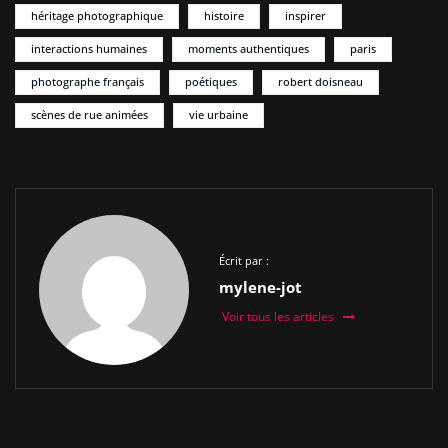
héritage photographique
histoire
inspirer
interactions humaines
moments authentiques
paris
photographe français
poétiques
robert doisneau
scènes de rue animées
vie urbaine
Écrit par :
mylene-jot
Voir tous les articles