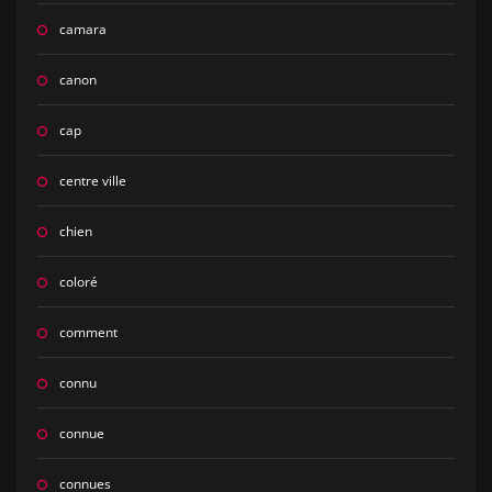
camara
canon
cap
centre ville
chien
coloré
comment
connu
connue
connues