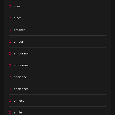
aisne
alpes
amazon
amour
amour noir
amoureux
ancienne
anciennes
annecy
annie