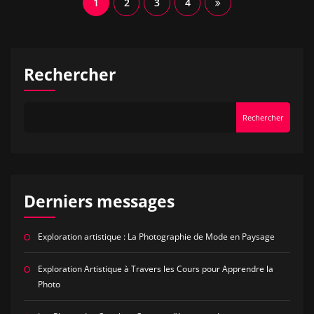
Navigation
1
2
3
4
des
articles
Rechercher
Rechercher
Derniers messages
Exploration artistique : La Photographie de Mode en Paysage
Exploration Artistique à Travers les Cours pour Apprendre la
Photo