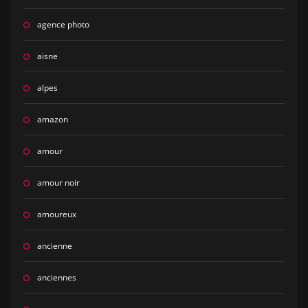
agence photo
aisne
alpes
amazon
amour
amour noir
amoureux
ancienne
anciennes