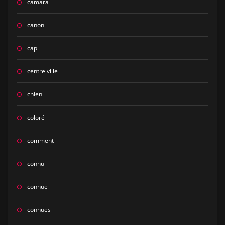
camara
canon
cap
centre ville
chien
coloré
comment
connu
connue
connues