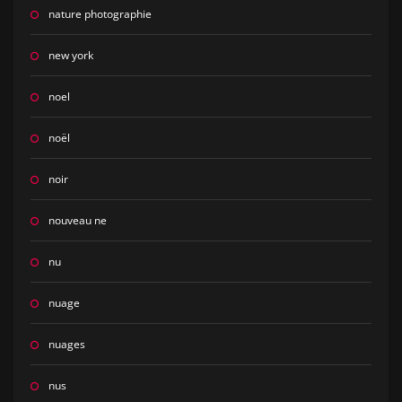
nature photographie
new york
noel
noël
noir
nouveau ne
nu
nuage
nuages
nus