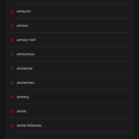
amazon
amour
amour noir
amoureux
ancienne
anciennes
annecy
annie
annie leibovitz