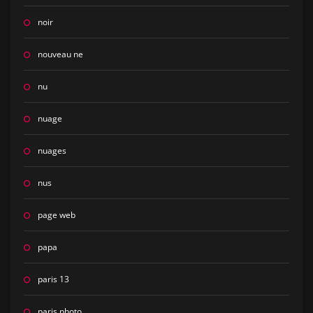
noir
nouveau ne
nu
nuage
nuages
nus
page web
papa
paris 13
paris photo