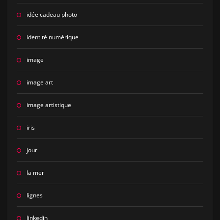
idée cadeau photo
identité numérique
image
image art
image artistique
iris
jour
la mer
lignes
linkedin