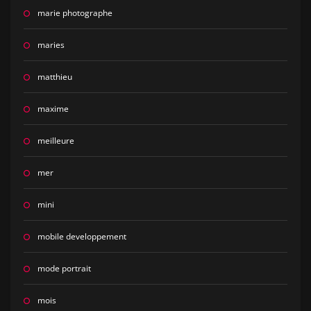
marie photographe
maries
matthieu
maxime
meilleure
mer
mini
mobile developpement
mode portrait
mois