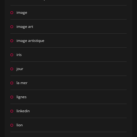
image
image art
image artistique
iris
jour
la mer
lignes
linkedin
lion