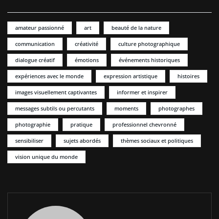
amateur passionné
art
beauté de la nature
communication
créativité
culture photographique
dialogue créatif
émotions
événements historiques
expériences avec le monde
expression artistique
histoires
images visuellement captivantes
informer et inspirer
messages subtils ou percutants
moments
photographes
photographie
pratique
professionnel chevronné
sensibiliser
sujets abordés
thèmes sociaux et politiques
vision unique du monde