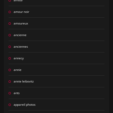
amour
amour noir
amoureux
ancienne
anciennes
annecy
annie
annie leibovitz
ants
appareil photos