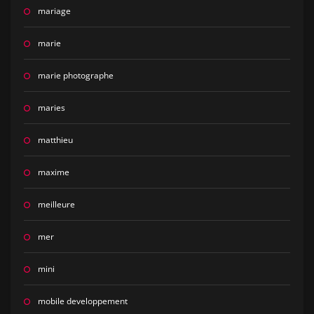
mariage
marie
marie photographe
maries
matthieu
maxime
meilleure
mer
mini
mobile developpement