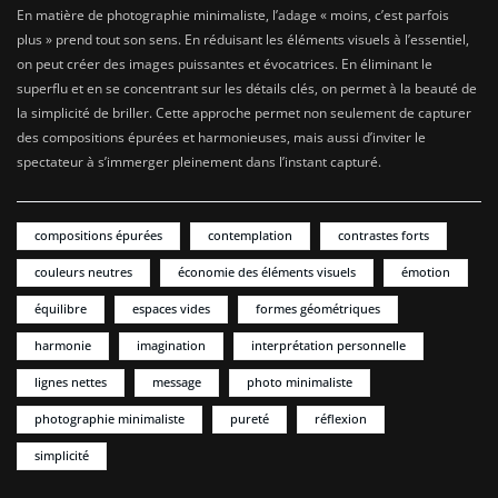
En matière de photographie minimaliste, l’adage « moins, c’est parfois
plus » prend tout son sens. En réduisant les éléments visuels à l’essentiel,
on peut créer des images puissantes et évocatrices. En éliminant le
superflu et en se concentrant sur les détails clés, on permet à la beauté de
la simplicité de briller. Cette approche permet non seulement de capturer
des compositions épurées et harmonieuses, mais aussi d’inviter le
spectateur à s’immerger pleinement dans l’instant capturé.
compositions épurées
contemplation
contrastes forts
couleurs neutres
économie des éléments visuels
émotion
équilibre
espaces vides
formes géométriques
harmonie
imagination
interprétation personnelle
lignes nettes
message
photo minimaliste
photographie minimaliste
pureté
réflexion
simplicité