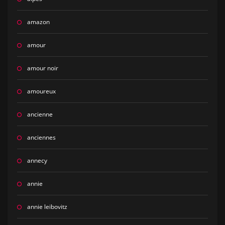
amazon
amour
amour noir
amoureux
ancienne
anciennes
annecy
annie
annie leibovitz