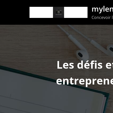
Aller
mylen
au
Concevoir l
contenu
Les défis 
entreprene