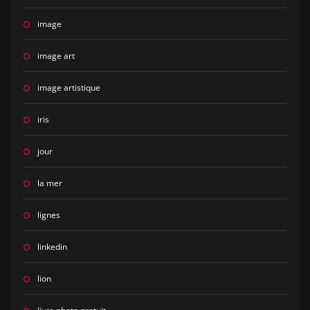
image
image art
image artistique
iris
jour
la mer
lignes
linkedin
lion