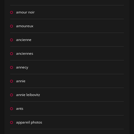
amour noir
amoureux
ancienne
anciennes
annecy
annie
annie leibovitz
ants
appareil photos