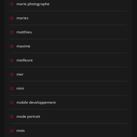
marie photographe
maries
matthieu
maxime
meilleure
mer
mini
mobile developpement
mode portrait
mois