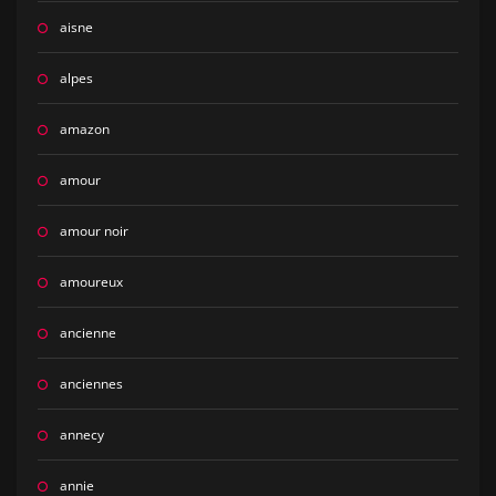
aisne
alpes
amazon
amour
amour noir
amoureux
ancienne
anciennes
annecy
annie