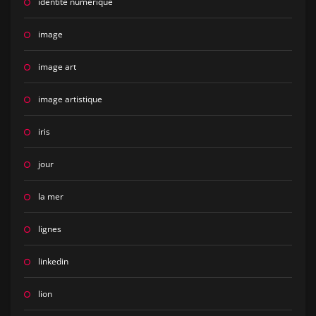
identité numérique
image
image art
image artistique
iris
jour
la mer
lignes
linkedin
lion