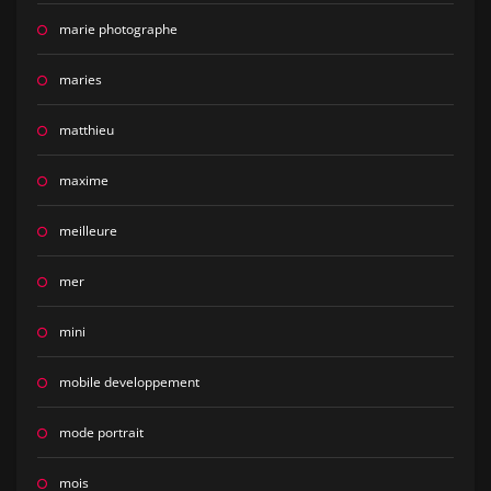
marie photographe
maries
matthieu
maxime
meilleure
mer
mini
mobile developpement
mode portrait
mois