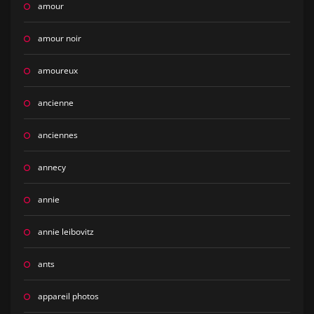
amour
amour noir
amoureux
ancienne
anciennes
annecy
annie
annie leibovitz
ants
appareil photos