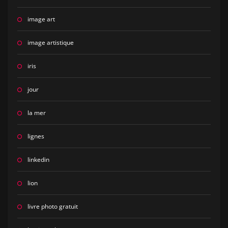
image art
image artistique
iris
jour
la mer
lignes
linkedin
lion
livre photo gratuit