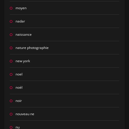
moyen
nadar
naissance
nature photographie
new york
noel
noël
noir
nouveau ne
nu