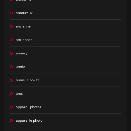
amoureux
ancienne
anciennes
annecy
annie
annie leibovitz
ants
appareil photos
appareille photo