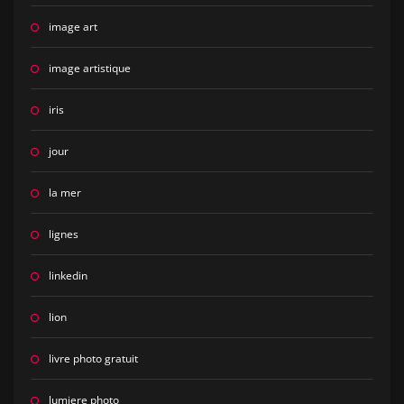
image art
image artistique
iris
jour
la mer
lignes
linkedin
lion
livre photo gratuit
lumiere photo