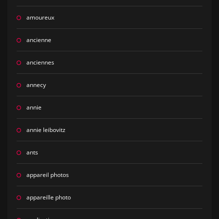
amoureux
ancienne
anciennes
annecy
annie
annie leibovitz
ants
appareil photos
appareille photo