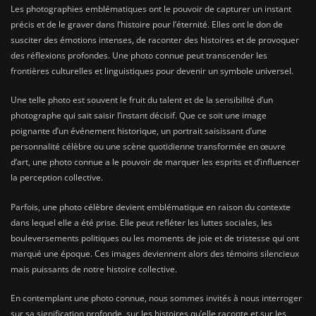
Les photographies emblématiques ont le pouvoir de capturer un instant
précis et de le graver dans l’histoire pour l’éternité. Elles ont le don de
susciter des émotions intenses, de raconter des histoires et de provoquer
des réflexions profondes. Une photo connue peut transcender les
frontières culturelles et linguistiques pour devenir un symbole universel.
Une telle photo est souvent le fruit du talent et de la sensibilité d’un
photographe qui sait saisir l’instant décisif. Que ce soit une image
poignante d’un événement historique, un portrait saisissant d’une
personnalité célèbre ou une scène quotidienne transformée en œuvre
d’art, une photo connue a le pouvoir de marquer les esprits et d’influencer
la perception collective.
Parfois, une photo célèbre devient emblématique en raison du contexte
dans lequel elle a été prise. Elle peut refléter les luttes sociales, les
bouleversements politiques ou les moments de joie et de tristesse qui ont
marqué une époque. Ces images deviennent alors des témoins silencieux
mais puissants de notre histoire collective.
En contemplant une photo connue, nous sommes invités à nous interroger
sur sa signification profonde, sur les histoires qu’elle raconte et sur les