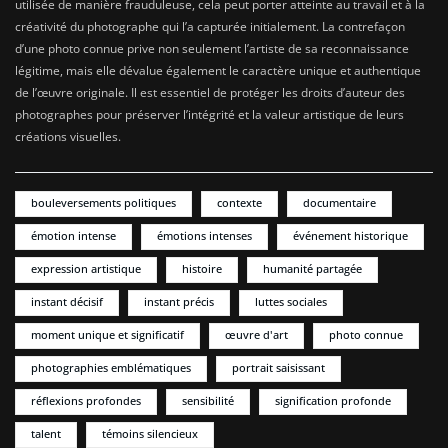
utilisée de manière frauduleuse, cela peut porter atteinte au travail et à la
créativité du photographe qui l’a capturée initialement. La contrefaçon
d’une photo connue prive non seulement l’artiste de sa reconnaissance
légitime, mais elle dévalue également le caractère unique et authentique
de l’œuvre originale. Il est essentiel de protéger les droits d’auteur des
photographes pour préserver l’intégrité et la valeur artistique de leurs
créations visuelles.
bouleversements politiques
contexte
documentaire
émotion intense
émotions intenses
événement historique
expression artistique
histoire
humanité partagée
instant décisif
instant précis
luttes sociales
moment unique et significatif
œuvre d'art
photo connue
photographies emblématiques
portrait saisissant
réflexions profondes
sensibilité
signification profonde
talent
témoins silencieux