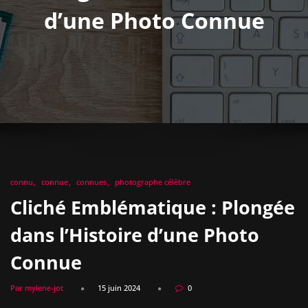
d’une Photo Connue
connu
connue
connues
photographe célèbre
Cliché Emblématique : Plongée
dans l’Histoire d’une Photo
Connue
Par mylene-jot
15 juin 2024
0