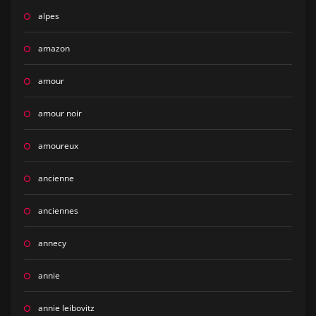
alpes
amazon
amour
amour noir
amoureux
ancienne
anciennes
annecy
annie
annie leibovitz