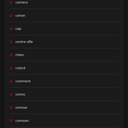
camara
canon
cap
centre ville
chien
coloré
comment
connu
connue
connues