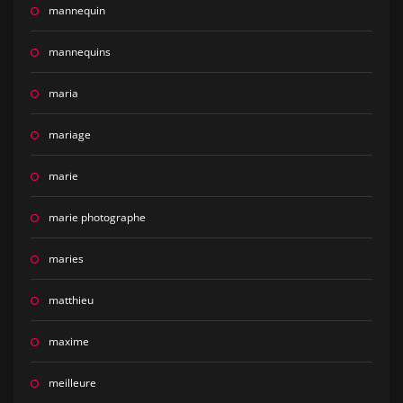
mannequin
mannequins
maria
mariage
marie
marie photographe
maries
matthieu
maxime
meilleure