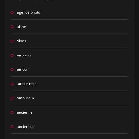
agence photo
aisne
alpes
amazon
amour
amour noir
amoureux
ancienne
anciennes