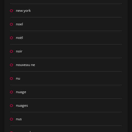
new york
noel
noël
noir
nouveau ne
nu
nuage
nuages
nus