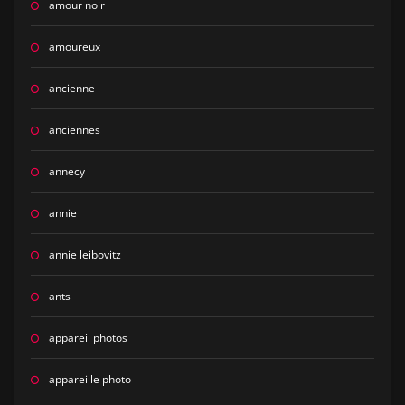
amour noir
amoureux
ancienne
anciennes
annecy
annie
annie leibovitz
ants
appareil photos
appareille photo