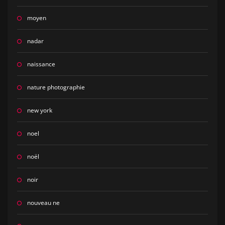
moyen
nadar
naissance
nature photographie
new york
noel
noël
noir
nouveau ne