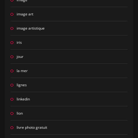
image art
image artistique
iris
jour
la mer
lignes
linkedin
lion
livre photo gratuit