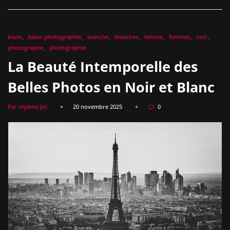
blanc
blanc photographie
blanche
blanches
femme
femmes
noir
photographe
photographie
La Beauté Intemporelle des
Belles Photos en Noir et Blanc
Par mylene-jot
20 novembre 2025
0