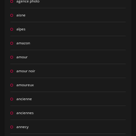
agence photo
aisne
alpes
amazon
amour
amour noir
amoureux
ancienne
anciennes
annecy