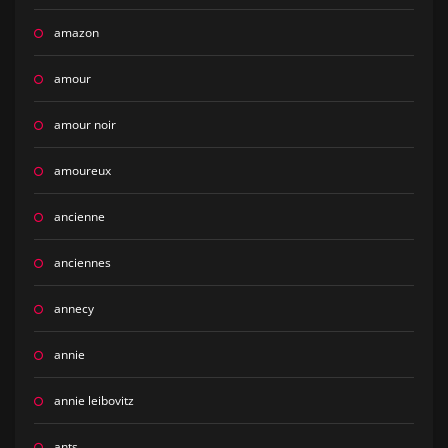
amazon
amour
amour noir
amoureux
ancienne
anciennes
annecy
annie
annie leibovitz
ants