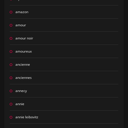
amazon
amour
amour noir
amoureux
ancienne
anciennes
annecy
annie
annie leibovitz