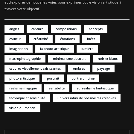
et d’explorer de nouvelles voies pour exprimer votre vision artistique à
travers votre objectif.
angles
capture
compositions
concepts
couleur
créativité
émotions
idées
imagination
la photo artistique
lumière
macrophotographie
minimalisme abstrait
noir et blanc
œuvres visuellement saisissantes
ombres
paysage
photo artistique
portrait
portrait intime
réalisme magique
sensibilité
surréalisme fantastique
technique et sensibilité
univers infini de possibilités créatives
vision du monde