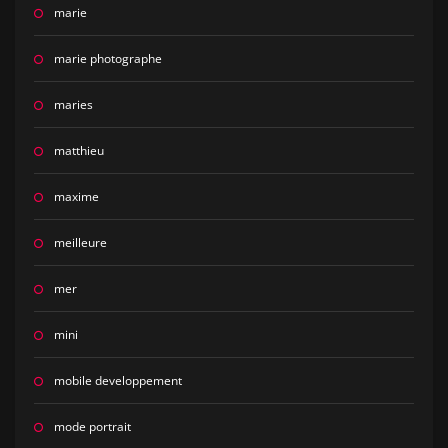
marie
marie photographe
maries
matthieu
maxime
meilleure
mer
mini
mobile developpement
mode portrait