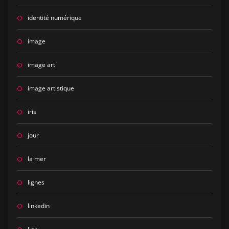
identité numérique
image
image art
image artistique
iris
jour
la mer
lignes
linkedin