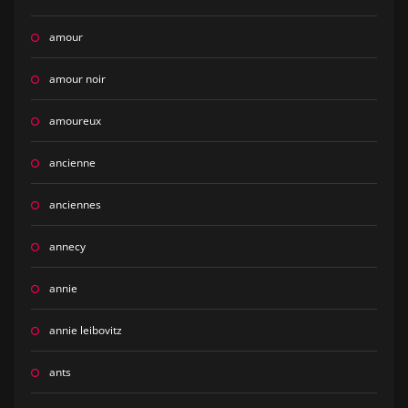
amour
amour noir
amoureux
ancienne
anciennes
annecy
annie
annie leibovitz
ants