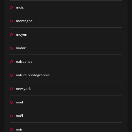
mois
montagne
moyen
nadar
naissance
nature photographie
new york
noel
noël
noir