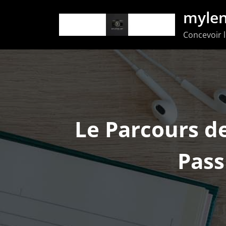
Aller
mylen
au
Concevoir l
contenu
Le Parcours d
Pass