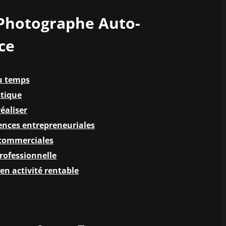
 Photographe Auto-
ce
du temps
stique
éaliser
ences entrepreneuriales
s commerciales
professionnelle
en activité rentable