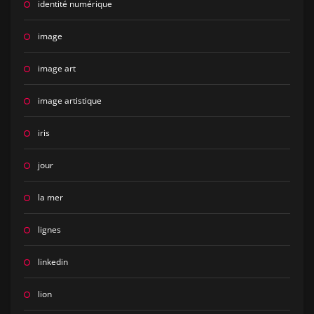
identité numérique
image
image art
image artistique
iris
jour
la mer
lignes
linkedin
lion