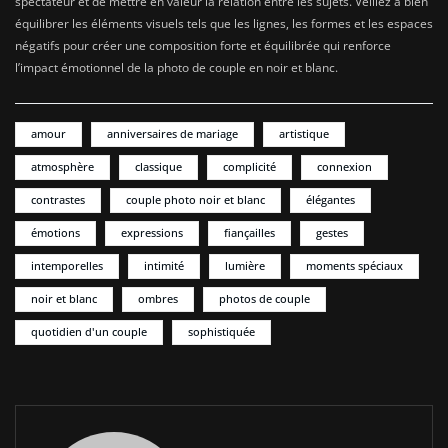
spectateur et de mettre en valeur la relation entre les sujets. Veillez à bien
équilibrer les éléments visuels tels que les lignes, les formes et les espaces
négatifs pour créer une composition forte et équilibrée qui renforce
l’impact émotionnel de la photo de couple en noir et blanc.
amour
anniversaires de mariage
artistique
atmosphère
classique
complicité
connexion
contrastes
couple photo noir et blanc
élégantes
émotions
expressions
fiançailles
gestes
intemporelles
intimité
lumière
moments spéciaux
noir et blanc
ombres
photos de couple
quotidien d'un couple
sophistiquée