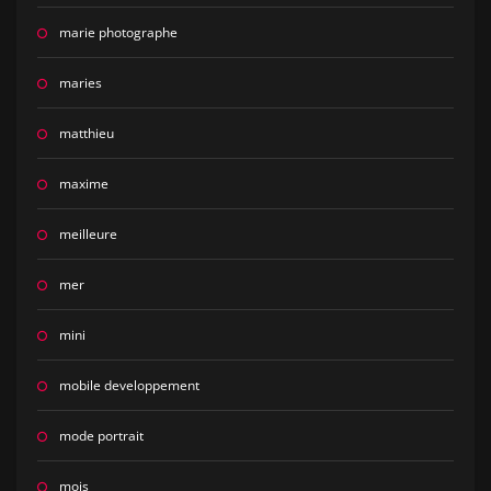
marie photographe
maries
matthieu
maxime
meilleure
mer
mini
mobile developpement
mode portrait
mois