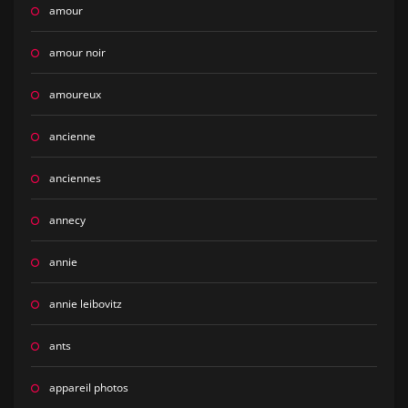
amour
amour noir
amoureux
ancienne
anciennes
annecy
annie
annie leibovitz
ants
appareil photos