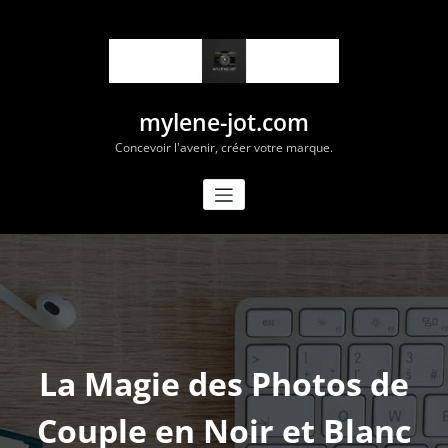
Aller
au
contenu
mylene-jot.com
Concevoir l'avenir, créer votre marque.
La Magie des Photos de
Couple en Noir et Blanc