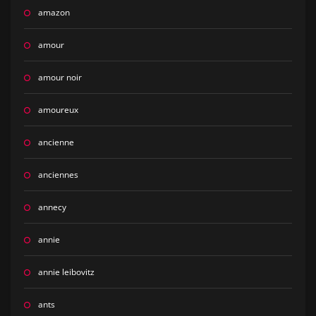
amazon
amour
amour noir
amoureux
ancienne
anciennes
annecy
annie
annie leibovitz
ants