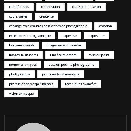
compétences
composition
cours photo canon
cours variés
créativité
échange avec d'autres passionnés de photographie
émotion
excellence photographique
expertise
exposition
horizons créatifs
images exceptionnelles
images saisissantes
lumière et ombre
mise au point
moments uniques
passion pour la photographie
photographie
principes fondamentaux
professionnels expérimentés
techniques avancées
vision artistique