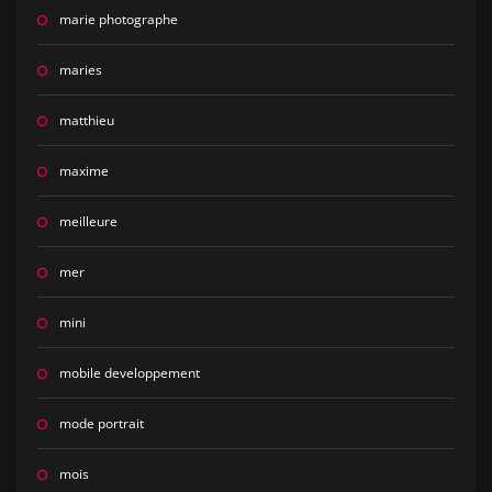
marie photographe
maries
matthieu
maxime
meilleure
mer
mini
mobile developpement
mode portrait
mois