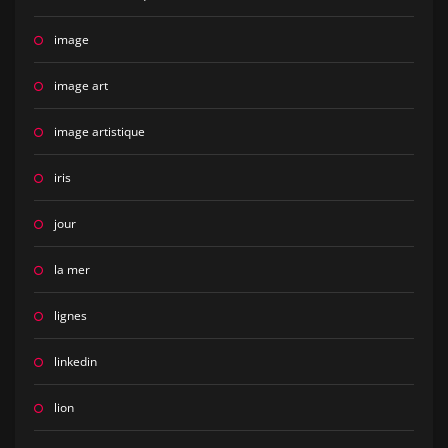
image
image art
image artistique
iris
jour
la mer
lignes
linkedin
lion