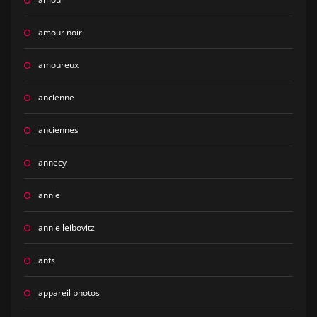
amour noir
amoureux
ancienne
anciennes
annecy
annie
annie leibovitz
ants
appareil photos