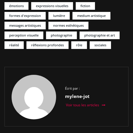
émotions
expressions visuelles
fiction
formes d'expression
lumière
medium artistique
messages artistiques
normes esthétiques
perception visuelle
photographie
photographie et art
réalité
réflexions profondes
rôle
sociales
Écrit par :
mylene-jot
Voir tous les articles