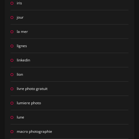
iris
jour
la mer
lignes
linkedin
lion
livre photo gratuit
lumiere photo
lune
macro photographie