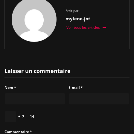
Écrit par :
mylene-jot
Voir tous les articles
Laisser un commentaire
Nom
*
E-mail
*
+
7
=
14
Commentaire
*