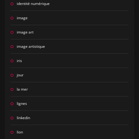
identité numérique
image
image art
image artistique
iris
jour
la mer
lignes
linkedin
lion