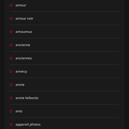
amour
amour noir
amoureux
ancienne
anciennes
annecy
annie
annie leibovitz
ants
appareil photos