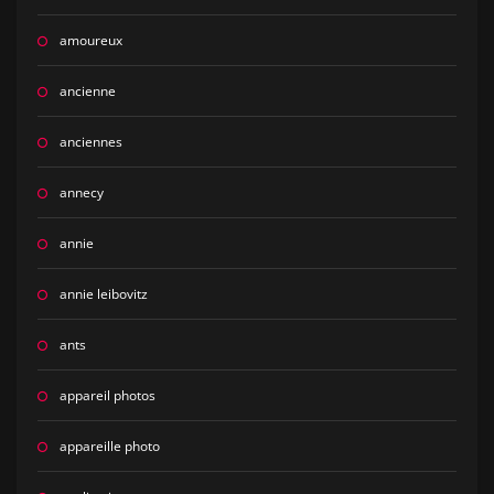
amoureux
ancienne
anciennes
annecy
annie
annie leibovitz
ants
appareil photos
appareille photo