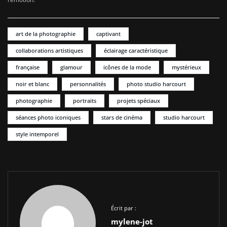
art de la photographie
captivant
collaborations artistiques
éclairage caractéristique
française
glamour
icônes de la mode
mystérieux
noir et blanc
personnalités
photo studio harcourt
photographie
portraits
projets spéciaux
séances photo iconiques
stars de cinéma
studio harcourt
style intemporel
Écrit par :
mylene-jot