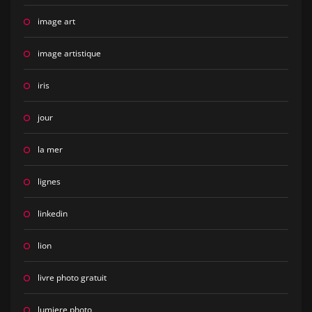
image art
image artistique
iris
jour
la mer
lignes
linkedin
lion
livre photo gratuit
lumiere photo