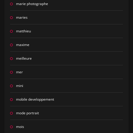
marie photographe
maries
matthieu
maxime
meilleure
mer
mini
mobile developpement
mode portrait
mois