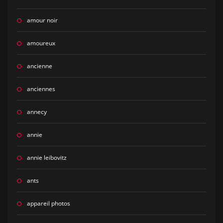
amour noir
amoureux
ancienne
anciennes
annecy
annie
annie leibovitz
ants
appareil photos