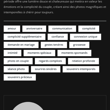
période offre une lumière douce et chaleureuse qui mettra en valeur les
émotions et la complicité du couple, créant ainsi des photos magnifiques et
intemporelles à chérir pour toujours.
amour
anniversaire
communication
complicité
complicité supplémentaire
confiance
connexion unique
demande en mariage
gestes tendres
grossesse
intimité
moments spéciaux
moments spontanés
photo en couple
regards complices
relation profonde
séance photo
sourires sincères
souvenirs intemporels
souvenirs précieux