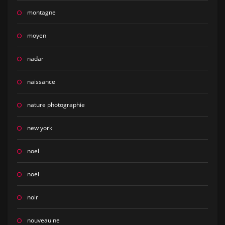
montagne
moyen
nadar
naissance
nature photographie
new york
noel
noël
noir
nouveau ne