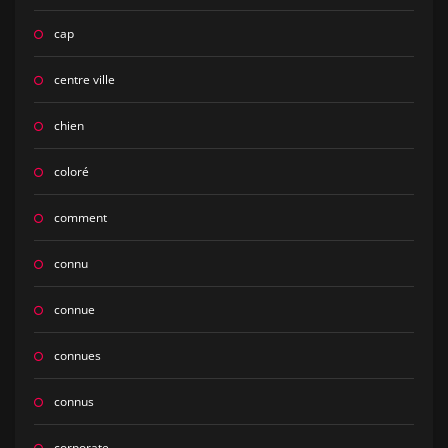
cap
centre ville
chien
coloré
comment
connu
connue
connues
connus
corporate