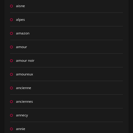
aisne
alpes
amazon
amour
amour noir
amoureux
ancienne
anciennes
annecy
annie